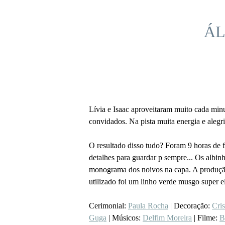
ÁL
Lívia e Isaac aproveitaram muito cada mi
convidados. Na pista muita energia e aleg
O resultado disso tudo? Foram 9 horas de 
detalhes para guardar p sempre... Os albin
monograma dos noivos na capa. A produção
utilizado foi um linho verde musgo super e
Cerimonial:
Paula Rocha
| Decoração:
Cri
Guga
| Músicos:
Delfim Moreira
| Filme:
B