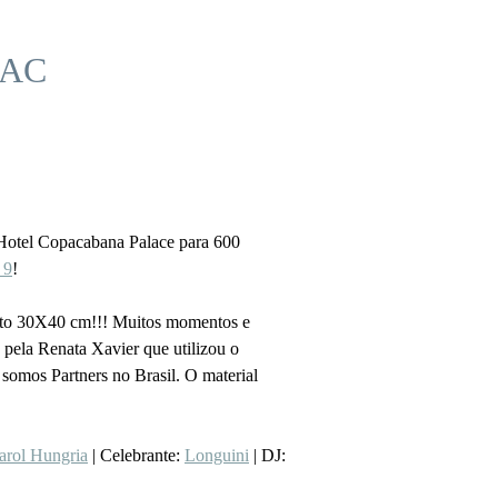
AAC
 Hotel Copacabana Palace para 600
 9
!
rmato 30X40 cm!!! Muitos momentos e
 pela Renata Xavier que utilizou o
somos Partners no Brasil. O material
arol Hungria
| Celebrante:
Longuini
| DJ: