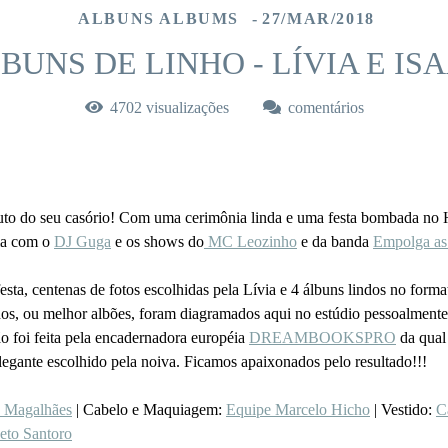
ALBUNS ALBUMS
27/MAR/2018
BUNS DE LINHO - LÍVIA E IS
4702
visualizações
comentários
nuto do seu casório! Com uma cerimônia linda e uma festa bombada no
ria com o
DJ Guga
e os shows do
MC Leozinho
e da banda
Empolga as
festa, centenas de fotos escolhidas pela Lívia e 4 álbuns lindos no fo
hos, ou melhor albões, foram diagramados aqui no estúdio pessoalmente
 foi feita pela encadernadora européia
DREAMBOOKSPRO
da qual 
legante escolhido pela noiva. Ficamos apaixonados pelo resultado!!!
s Magalhães
| Cabelo e Maquiagem:
Equipe Marcelo Hicho
| Vestido:
C
eto Santoro